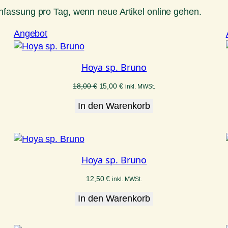
fassung pro Tag, wenn neue Artikel online gehen.
Produkt
Angebot
im
Angebot
Hoya sp. Bruno
Ursprünglicher
Aktueller
18,00
€
15,00
€
inkl. MWSt.
Preis
Preis
In den Warenkorb
war:
ist:
18,00 €
15,00 €.
Hoya sp. Bruno
12,50
€
inkl. MWSt.
In den Warenkorb