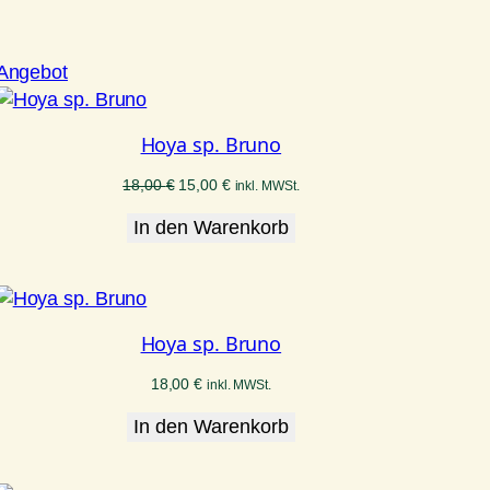
Produkt
Angebot
im
Angebot
Hoya sp. Bruno
Ursprünglicher
Aktueller
18,00
€
15,00
€
inkl. MWSt.
Preis
Preis
In den Warenkorb
war:
ist:
18,00 €
15,00 €.
Hoya sp. Bruno
18,00
€
inkl. MWSt.
In den Warenkorb