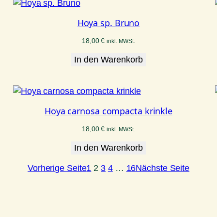
Hoya sp. Bruno
18,00
€
inkl. MWSt.
In den Warenkorb
Hoya carnosa compacta krinkle
18,00
€
inkl. MWSt.
In den Warenkorb
Vorherige Seite
1
2
3
4
…
16
Nächste Seite