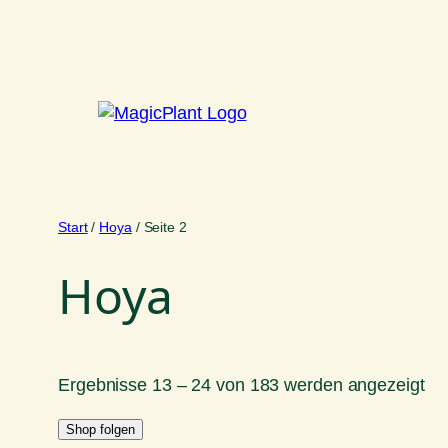
Zum
Inhalt
springen
Start
/
Hoya
/ Seite 2
Hoya
Na
Ergebnisse 13 – 24 von 183 werden angezeigt
Akt
Shop folgen
sor