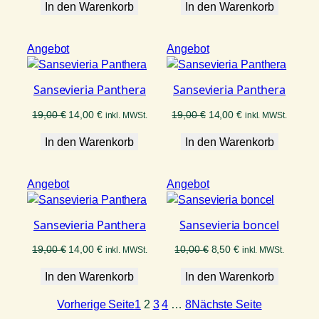
In den Warenkorb
war:
ist:
In den Warenkorb
war:
ist:
19,00 €
14,00 €.
19,00 €
14,00 €.
Produkt
Produkt
Angebot
Angebot
im
im
Angebot
Angebot
Sansevieria Panthera
Sansevieria Panthera
Ursprünglicher
Aktueller
Ursprünglicher
Aktueller
19,00
€
14,00
€
19,00
€
14,00
€
inkl. MWSt.
inkl. MWSt.
Preis
Preis
Preis
Preis
In den Warenkorb
war:
ist:
In den Warenkorb
war:
ist:
19,00 €
14,00 €.
19,00 €
14,00 €.
Produkt
Produkt
Angebot
Angebot
im
im
Angebot
Angebot
Sansevieria Panthera
Sansevieria boncel
Ursprünglicher
Aktueller
Ursprünglicher
Aktueller
19,00
€
14,00
€
10,00
€
8,50
€
inkl. MWSt.
inkl. MWSt.
Preis
Preis
Preis
Preis
In den Warenkorb
war:
ist:
In den Warenkorb
war:
ist:
19,00 €
14,00 €.
10,00 €
8,50 €.
Vorherige Seite
1
2
3
4
…
8
Nächste Seite