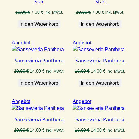
Star
Star
Ursprünglicher
Aktueller
Ursprünglicher
Aktueller
10,00
€
7,00
€
10,00
€
7,00
€
inkl. MWSt.
inkl. MWSt.
Preis
Preis
Preis
Preis
In den Warenkorb
war:
ist:
In den Warenkorb
war:
ist:
10,00 €
7,00 €.
10,00 €
7,00 €.
Produkt
Produkt
Angebot
Angebot
im
im
Angebot
Angebot
Sansevieria Panthera
Sansevieria Panthera
Ursprünglicher
Aktueller
Ursprünglicher
Aktueller
19,00
€
14,00
€
19,00
€
14,00
€
inkl. MWSt.
inkl. MWSt.
Preis
Preis
Preis
Preis
In den Warenkorb
war:
ist:
In den Warenkorb
war:
ist:
19,00 €
14,00 €.
19,00 €
14,00 €.
Produkt
Produkt
Angebot
Angebot
im
im
Angebot
Angebot
Sansevieria Panthera
Sansevieria Panthera
Ursprünglicher
Aktueller
Ursprünglicher
Aktueller
19,00
€
14,00
€
19,00
€
14,00
€
inkl. MWSt.
inkl. MWSt.
Preis
Preis
Preis
Preis