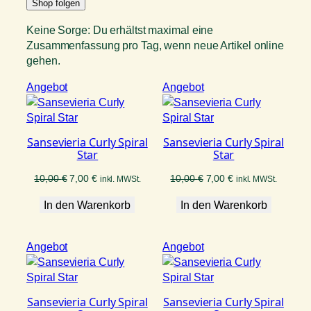
Shop folgen
sortiert
Keine Sorge: Du erhältst maximal eine
Zusammenfassung pro Tag, wenn neue Artikel online
gehen.
Produkt
Produkt
Angebot
Angebot
im
im
Angebot
Angebot
Sansevieria Curly Spiral
Sansevieria Curly Spiral
Star
Star
Ursprünglicher
Aktueller
Ursprünglicher
Aktueller
10,00
€
7,00
€
10,00
€
7,00
€
inkl. MWSt.
inkl. MWSt.
Preis
Preis
Preis
Preis
In den Warenkorb
war:
ist:
In den Warenkorb
war:
ist:
10,00 €
7,00 €.
10,00 €
7,00 €.
Produkt
Produkt
Angebot
Angebot
im
im
Angebot
Angebot
Sansevieria Curly Spiral
Sansevieria Curly Spiral