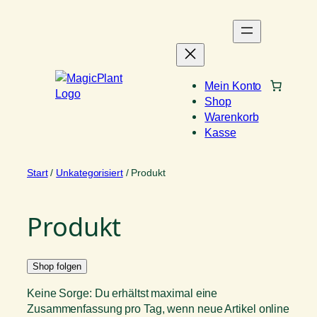
Zum
Inhalt
springen
Mein Konto
Shop
Warenkorb
Kasse
Start
/
Unkategorisiert
/ Produkt
Produkt
Shop folgen
Keine Sorge: Du erhältst maximal eine
Zusammenfassung pro Tag, wenn neue Artikel online