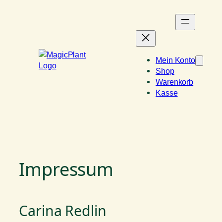
Zum
Inhalt
springen
Mein Konto
Shop
Warenkorb
Kasse
Impressum
Carina Redlin