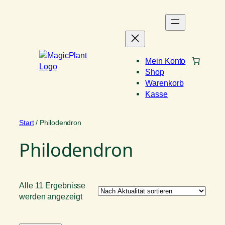
Zum
Inhalt
springen
Mein Konto
Shop
Warenkorb
Kasse
Start
/ Philodendron
Philodendron
Alle 11 Ergebnisse
Nach
werden angezeigt
Aktualität
sortiert