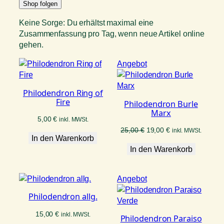
Shop folgen
Keine Sorge: Du erhältst maximal eine
Zusammenfassung pro Tag, wenn neue Artikel online
gehen.
Produkt
Angebot
im
Angebot
Philodendron Ring of
Fire
Philodendron Burle
Marx
5,00
€
inkl. MWSt.
Ursprünglicher
Aktueller
25,00
€
19,00
€
inkl. MWSt.
In den Warenkorb
Preis
Preis
In den Warenkorb
war:
ist:
25,00 €
19,00 €.
Produkt
Angebot
im
Philodendron allg.
Angebot
15,00
€
inkl. MWSt.
Philodendron Paraiso