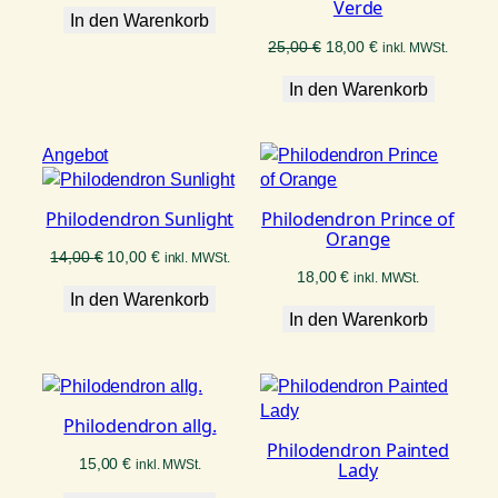
Verde
In den Warenkorb
Ursprünglicher
Aktueller
25,00
€
18,00
€
inkl. MWSt.
Preis
Preis
In den Warenkorb
war:
ist:
25,00 €
18,00 €.
Produkt
Angebot
im
Angebot
Philodendron Sunlight
Philodendron Prince of
Orange
Ursprünglicher
Aktueller
14,00
€
10,00
€
inkl. MWSt.
Preis
Preis
18,00
€
inkl. MWSt.
In den Warenkorb
war:
ist:
In den Warenkorb
14,00 €
10,00 €.
Philodendron allg.
Philodendron Painted
15,00
€
inkl. MWSt.
Lady