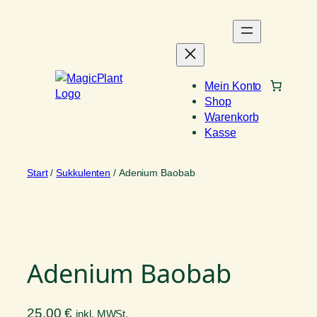
Zum
Inhalt
springen
Mein Konto
Shop
Warenkorb
Kasse
Start
/
Sukkulenten
/ Adenium Baobab
Adenium Baobab
25,00
€
inkl. MWSt.