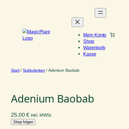
Zum
Inhalt
springen
Mein Konto
Shop
Warenkorb
Kasse
Start
/
Sukkulenten
/ Adenium Baobab
Adenium Baobab
25,00
€
inkl. MWSt.
Shop folgen