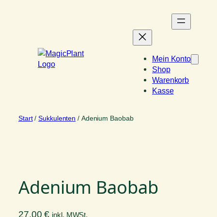
Zum
Inhalt
springen
Mein Konto
Shop
Warenkorb
Kasse
Start
/
Sukkulenten
/ Adenium Baobab
Adenium Baobab
27,00
€
inkl. MWSt.