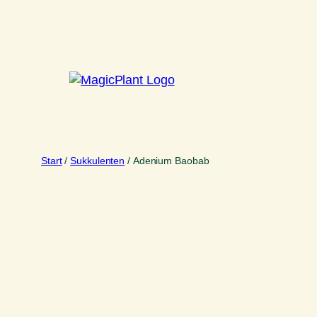
Zum
Inhalt
springen
Start
/
Sukkulenten
/ Adenium Baobab