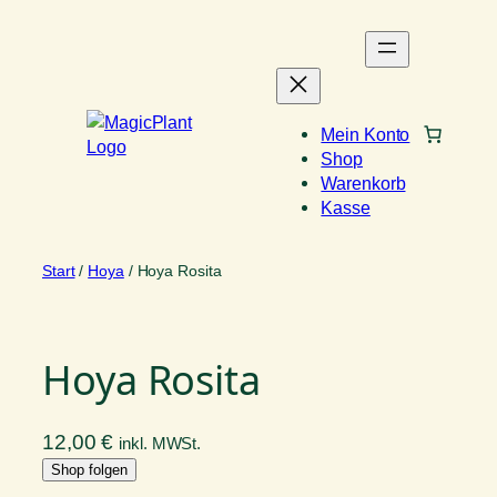
Zum
Inhalt
springen
Mein Konto
Shop
Warenkorb
Kasse
Start
/
Hoya
/ Hoya Rosita
Hoya Rosita
12,00
€
inkl. MWSt.
Shop folgen