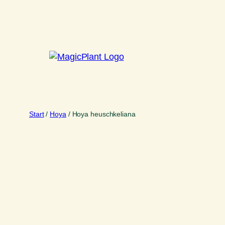
Zum
Inhalt
springen
Start
/
Hoya
/ Hoya heuschkeliana