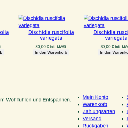
olia
Dischidia ruscifolia
Dischidia rusci
variegata
variegata
30,00
€
30,00
€
t.
inkl. MWSt.
inkl. MW
rb
In den Warenkorb
In den Warenk
Mein Konto
um Wohlfühlen und Entspannen.
Warenkorb
Zahlungsarten
Versand
Rückgaben