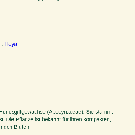
n
, 
Hoya
r Hundsgiftgewächse (Apocynaceae). Sie stammt
t. Die Pflanze ist bekannt für ihren kompakten,
enden Blüten.