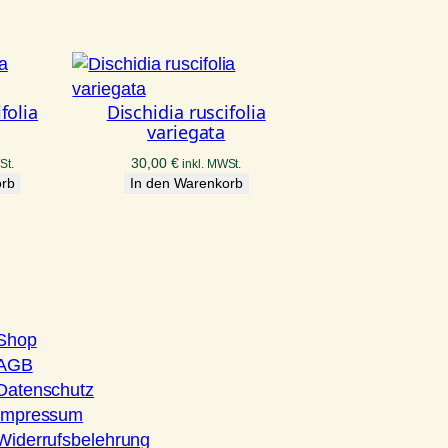
folia
Dischidia ruscifolia
variegata
30,00
€
St.
inkl. MWSt.
orb
In den Warenkorb
Shop
AGB
Datenschutz
Impressum
Widerrufsbelehrung