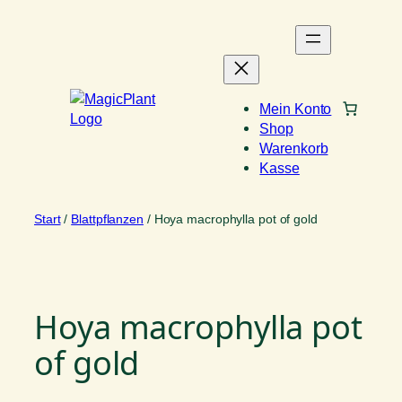
Zum
Inhalt
springen
Mein Konto
Shop
Warenkorb
Kasse
Start
/
Blattpflanzen
/ Hoya macrophylla pot of gold
Hoya macrophylla pot
of gold