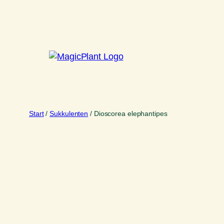
Zum
Inhalt
springen
Start
/
Sukkulenten
/ Dioscorea elephantipes