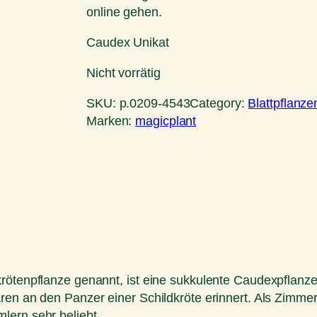
online gehen.
Caudex Unikat
Nicht vorrätig
SKU:
p.0209-4543
Category:
Blattpflanze
Marken:
magicplant
ötenpflanze genannt, ist eine sukkulente Caudexpflanze aus
en an den Panzer einer Schildkröte erinnert. Als Zimmerp
lern sehr beliebt.