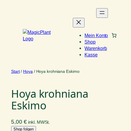
Zum
Inhalt
springen
Mein Konto
Shop
Warenkorb
Kasse
Start
/
Hoya
/ Hoya krohniana Eskimo
Hoya krohniana
Eskimo
5,00
€
inkl. MWSt.
Shop folgen