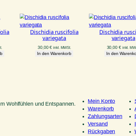
olia
Dischidia ruscifolia
Dischidia rusci
variegata
variegata
30,00
€
30,00
€
t.
inkl. MWSt.
inkl. MW
rb
In den Warenkorb
In den Warenk
Mein Konto
um Wohlfühlen und Entspannen.
Warenkorb
Zahlungsarten
Versand
Rückgaben