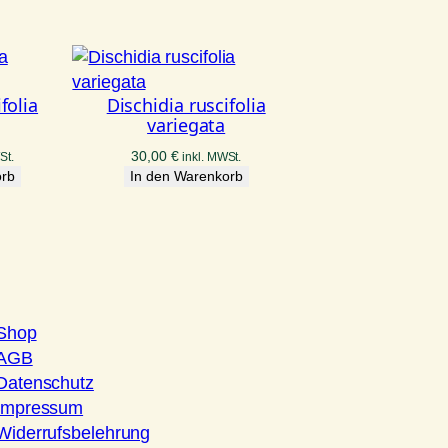
folia
Dischidia ruscifolia
variegata
30,00
€
St.
inkl. MWSt.
orb
In den Warenkorb
Shop
AGB
Datenschutz
Impressum
Widerrufsbelehrung