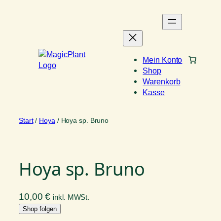
Zum
Inhalt
springen
Mein Konto
Shop
Warenkorb
Kasse
Start
/
Hoya
/ Hoya sp. Bruno
Hoya sp. Bruno
10,00
€
inkl. MWSt.
Shop folgen