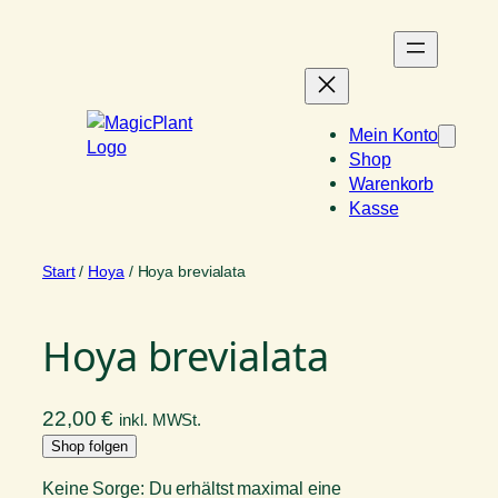
Zum
Inhalt
springen
Mein Konto
Shop
Warenkorb
Kasse
Start
/
Hoya
/ Hoya brevialata
Hoya brevialata
22,00
€
inkl. MWSt.
Shop folgen
Keine Sorge: Du erhältst maximal eine