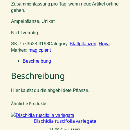
Zusammenfassung pro Tag, wenn neue Artikel online
gehen.
Ampelpflanze, Unikat
Nicht vorrätig
SKU:
e.3628-3198
Category:
Blattpflanzen
, 
Hoya
Marken:
magicplant
Beschreibung
Beschreibung
Hier kaufst du die abgebildete Pflanze.
Ähnliche Produkte
Dischidia ruscifolia variegata
15,00
€
inkl. MWSt.