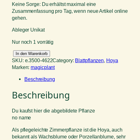
Keine Sorge: Du erhältst maximal eine
Zusammenfassung pro Tag, wenn neue Artikel online
gehen.
Ableger Unikat
Nur noch 1 vorrätig
H
In den Warenkorb
o
SKU:
e.3500-4622
Category:
Blattpflanzen
, 
Hoya
y
Marken:
magicplant
a
Beschreibung
a
l
Beschreibung
l
g
.
Du kaufst hier die abgebildete Pflanze
M
no name
e
n
Als pflegeleichte Zimmerpflanze ist die Hoya, auch
g
bekannt als Wachsblume oder Porzellanblume, sehr