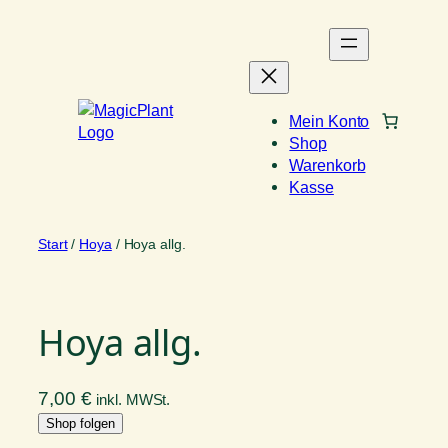
Zum
Inhalt
springen
Mein Konto
Shop
Warenkorb
Kasse
Start
/
Hoya
/ Hoya allg.
Hoya allg.
7,00
€
inkl. MWSt.
Shop folgen