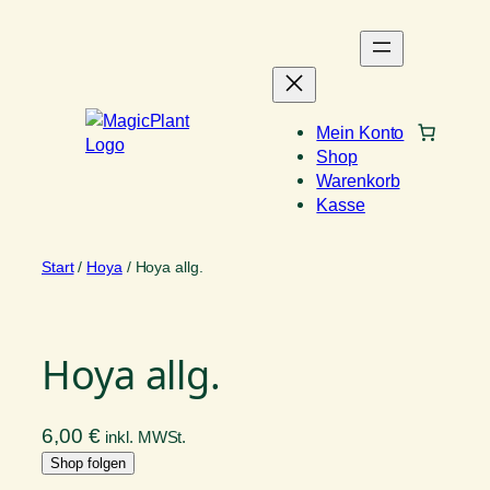
Zum
Inhalt
springen
Mein Konto
Shop
Warenkorb
Kasse
Start
/
Hoya
/ Hoya allg.
Hoya allg.
6,00
€
inkl. MWSt.
Shop folgen