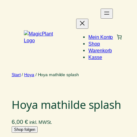
Zum
Inhalt
springen
Mein Konto
Shop
Warenkorb
Kasse
Start
/
Hoya
/ Hoya mathilde splash
Hoya mathilde splash
6,00
€
inkl. MWSt.
Shop folgen