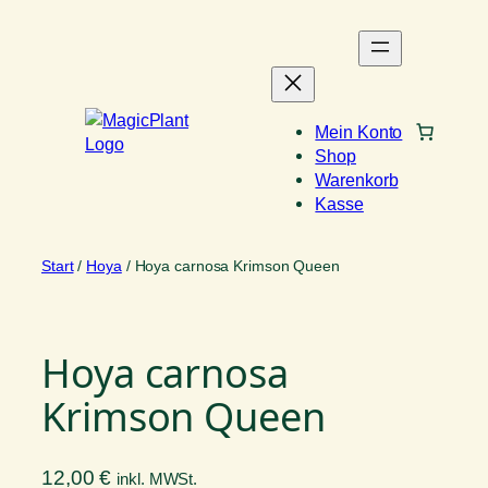
Zum
Inhalt
springen
Mein Konto
Shop
Warenkorb
Kasse
Start
/
Hoya
/ Hoya carnosa Krimson Queen
Hoya carnosa
Krimson Queen
12,00
€
inkl. MWSt.