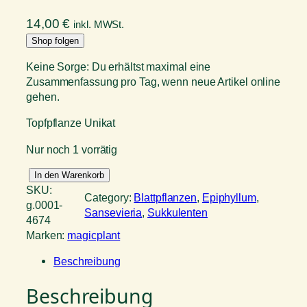
14,00
€
inkl. MWSt.
Shop folgen
Keine Sorge: Du erhältst maximal eine
Zusammenfassung pro Tag, wenn neue Artikel online
gehen.
Topfpflanze Unikat
Nur noch 1 vorrätig
S
In den Warenkorb
a
SKU:
Category:
Blattpflanzen
, 
Epiphyllum
, 
n
g.0001-
Sansevieria
, 
Sukkulenten
s
4674
e
Marken:
magicplant
v
Beschreibung
i
e
Beschreibung
r