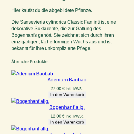
i
a
Hier kaufst du die abgebildete Pflanze.
c
y
Die Sansevieria cylindrica Classic Fan inti ist eine
l
dekorative Sukkulente, die zur Gattung des
i
Bogenhanfs gehört. Sie zeichnet sich durch ihren
n
einzigartigen, fächerförmigen Wuchs aus und ist
d
bekannt für ihre unkomplizierte Pflege.
r
i
Ähnliche Produkte
c
a
Adenium Baobab
C
l
27,00
€
inkl. MWSt.
a
In den Warenkorb
s
Bogenhanf allg.
s
i
12,00
€
inkl. MWSt.
c
In den Warenkorb
F
a