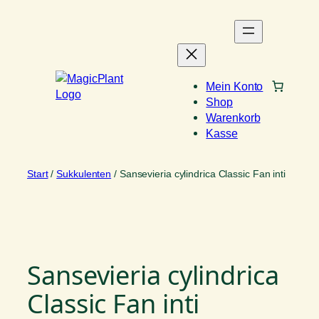
Zum
Inhalt
springen
Mein Konto
Shop
Warenkorb
Kasse
Start
/
Sukkulenten
/ Sansevieria cylindrica Classic Fan inti
Sansevieria cylindrica
Classic Fan inti