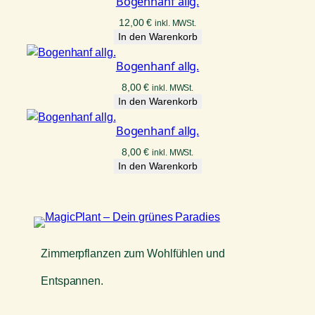
Bogenhanf allg.
n
12,00
€
inkl. MWSt.
i
In den Warenkorb
n
t
Bogenhanf allg.
i
8,00
€
inkl. MWSt.
M
In den Warenkorb
e
n
Bogenhanf allg.
g
e
8,00
€
inkl. MWSt.
In den Warenkorb
Zimmerpflanzen zum Wohlfühlen und
Entspannen.