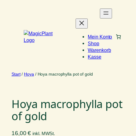
Zum
Inhalt
springen
Mein Konto
Shop
Warenkorb
Kasse
Start
/
Hoya
/ Hoya macrophylla pot of gold
Hoya macrophylla pot
of gold
16,00
€
inkl. MWSt.