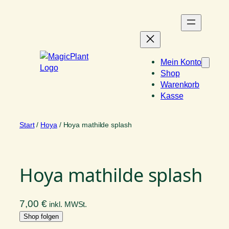
Zum
Inhalt
springen
Mein Konto
Shop
Warenkorb
Kasse
Start
/
Hoya
/ Hoya mathilde splash
Hoya mathilde splash
7,00
€
inkl. MWSt.
Shop folgen