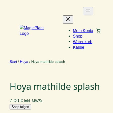
Zum
Inhalt
springen
Mein Konto
Shop
Warenkorb
Kasse
Start
/
Hoya
/ Hoya mathilde splash
Hoya mathilde splash
7,00
€
inkl. MWSt.
Shop folgen