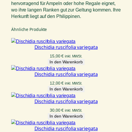
n
hervorragend für Ampeln oder hohe Regale eignet,
g
wo ihre langen Ranken gut zur Geltung kommen. Ihre
e
Herkunft liegt auf den Philippinen.
Ähnliche Produkte
Dischidia ruscifolia variegata
15,00
€
inkl. MWSt.
In den Warenkorb
Dischidia ruscifolia variegata
12,00
€
inkl. MWSt.
In den Warenkorb
Dischidia ruscifolia variegata
30,00
€
inkl. MWSt.
In den Warenkorb
Dischidia ruscifolia variegata