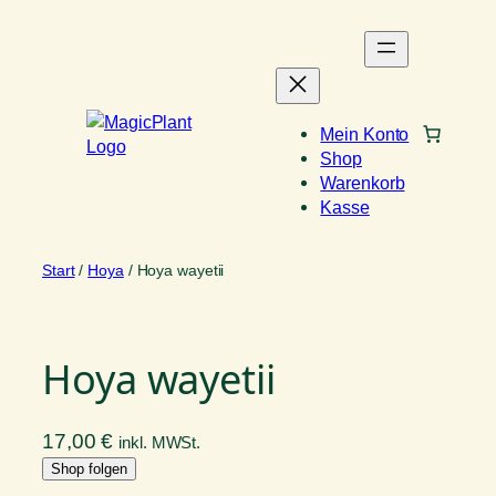
Zum
Inhalt
springen
Mein Konto
Shop
Warenkorb
Kasse
Start
/
Hoya
/ Hoya wayetii
Hoya wayetii
17,00
€
inkl. MWSt.
Shop folgen