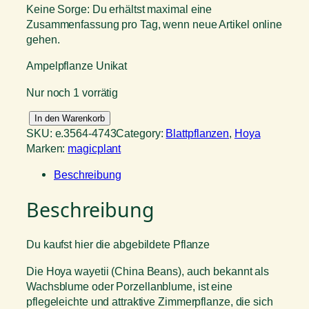
Keine Sorge: Du erhältst maximal eine
Zusammenfassung pro Tag, wenn neue Artikel online
gehen.
Ampelpflanze Unikat
Nur noch 1 vorrätig
H
In den Warenkorb
o
SKU:
e.3564-4743
Category:
Blattpflanzen
, 
Hoya
y
Marken:
magicplant
a
Beschreibung
w
a
Beschreibung
y
e
t
Du kaufst hier die abgebildete Pflanze
i
i
Die Hoya wayetii (China Beans), auch bekannt als
M
Wachsblume oder Porzellanblume, ist eine
e
pflegeleichte und attraktive Zimmerpflanze, die sich