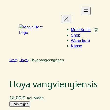
Zum
Inhalt
springen
Mein Konto
Shop
Warenkorb
Kasse
Start
/
Hoya
/ Hoya vangviengiensis
Hoya vangviengiensis
18,00
€
inkl. MWSt.
Shop folgen