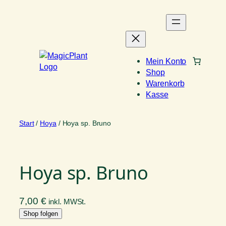
Zum
Inhalt
springen
Mein Konto
Shop
Warenkorb
Kasse
Start
/
Hoya
/ Hoya sp. Bruno
Hoya sp. Bruno
7,00
€
inkl. MWSt.
Shop folgen