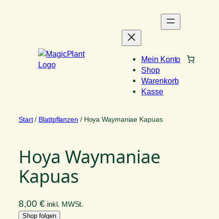
Zum
Inhalt
springen
Mein Konto
Shop
Warenkorb
Kasse
Start
/
Blattpflanzen
/ Hoya Waymaniae Kapuas
Hoya Waymaniae
Kapuas
8,00
€
inkl. MWSt.
Shop folgen