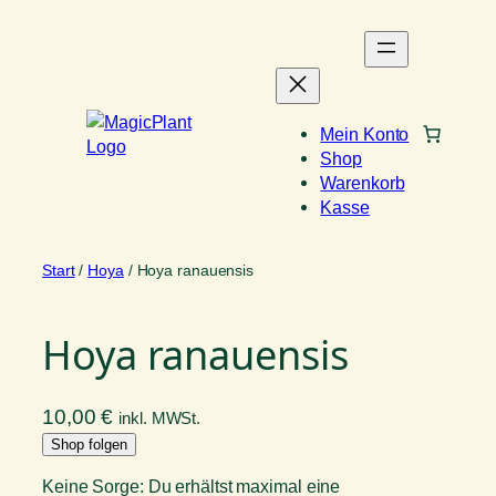
Zum
Inhalt
springen
Mein Konto
Shop
Warenkorb
Kasse
Start
/
Hoya
/ Hoya ranauensis
Hoya ranauensis
10,00
€
inkl. MWSt.
Shop folgen
Keine Sorge: Du erhältst maximal eine