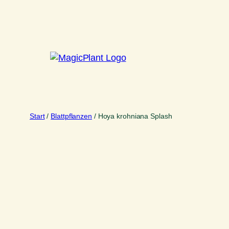
Zum
Inhalt
springen
Start
/
Blattpflanzen
/ Hoya krohniana Splash