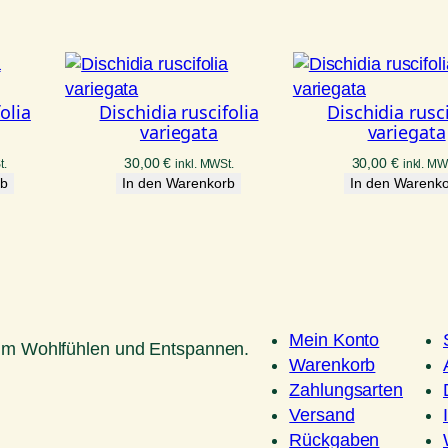
olia
Dischidia ruscifolia
Dischidia rusci
variegata
variegata
30,00
€
30,00
€
t.
inkl. MWSt.
inkl. MW
rb
In den Warenkorb
In den Warenk
Mein Konto
um Wohlfühlen und Entspannen.
Warenkorb
Zahlungsarten
Versand
Rückgaben