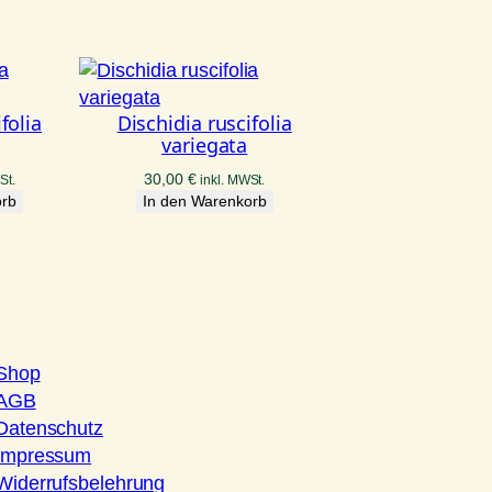
folia
Dischidia ruscifolia
variegata
30,00
€
St.
inkl. MWSt.
orb
In den Warenkorb
Shop
AGB
Datenschutz
Impressum
Widerrufsbelehrung