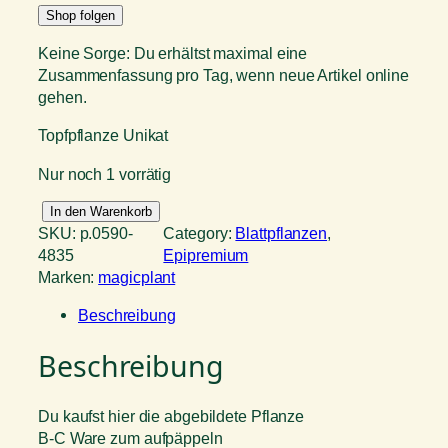
Shop folgen
Keine Sorge: Du erhältst maximal eine
Zusammenfassung pro Tag, wenn neue Artikel online
gehen.
Topfpflanze Unikat
Nur noch 1 vorrätig
S
In den Warenkorb
c
SKU:
p.0590-
Category:
Blattpflanzen
, 
i
4835
Epipremium
n
Marken:
magicplant
d
Beschreibung
a
p
Beschreibung
s
u
s
Du kaufst hier die abgebildete Pflanze
T
B-C Ware zum aufpäppeln