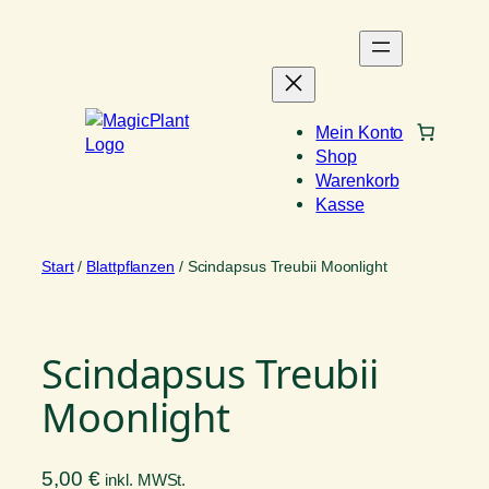
Zum
Inhalt
springen
Mein Konto
Shop
Warenkorb
Kasse
Start
/
Blattpflanzen
/ Scindapsus Treubii Moonlight
Scindapsus Treubii
Moonlight
5,00
€
inkl. MWSt.