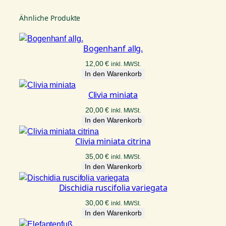
r
e
Ähnliche Produkte
u
b
i
Bogenhanf allg.
i
12,00
€
inkl. MWSt.
M
In den Warenkorb
o
o
Clivia miniata
n
20,00
€
inkl. MWSt.
l
In den Warenkorb
i
g
Clivia miniata citrina
h
35,00
€
inkl. MWSt.
t
In den Warenkorb
M
e
Dischidia ruscifolia variegata
n
g
30,00
€
inkl. MWSt.
In den Warenkorb
e