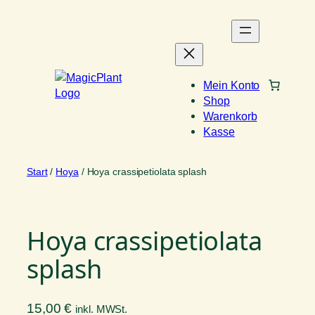
Zum
Inhalt
springen
Mein Konto
Shop
Warenkorb
Kasse
Start
/
Hoya
/ Hoya crassipetiolata splash
Hoya crassipetiolata
splash
15,00
€
inkl. MWSt.