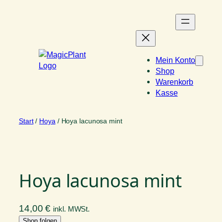
Zum
Inhalt
springen
Mein Konto
Shop
Warenkorb
Kasse
Start
/
Hoya
/ Hoya lacunosa mint
Hoya lacunosa mint
14,00
€
inkl. MWSt.
Shop folgen