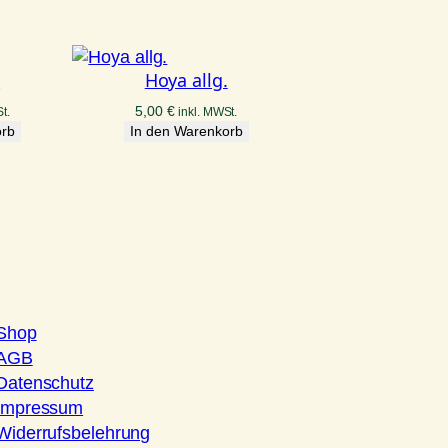
.
Hoya allg.
5,00
€
t.
inkl. MWSt.
orb
In den Warenkorb
Shop
AGB
Datenschutz
Impressum
Widerrufsbelehrung