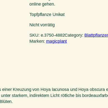
online gehen.
Topfpflanze Unikat
Nicht vorrätig
SKU:
e.3750-4882
Category:
Blattpflanze
Marken:
magicplant
s einer Kreuzung von Hoya lacunosa und Hoya obscura ents
er unter starkem, indirektem Licht rötliche bis bordeaux
Blüten.