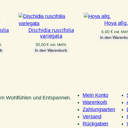
Hoya allg
olia
Dischidia ruscifolia
6,00
€
inkl. MWS
variegata
In den Warenk
30,00
€
t.
inkl. MWSt.
rb
In den Warenkorb
Mein Konto
um Wohlfühlen und Entspannen.
Warenkorb
Zahlungsarten
Versand
Rückgaben