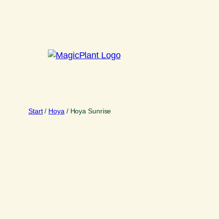
Zum
Inhalt
springen
Start
/
Hoya
/ Hoya Sunrise