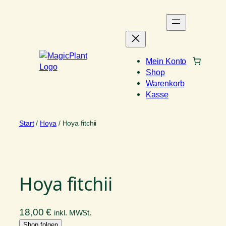
Zum
Inhalt
springen
Mein Konto
Shop
Warenkorb
Kasse
Start
/
Hoya
/ Hoya fitchii
Hoya fitchii
18,00
€
inkl. MWSt.
Shop folgen