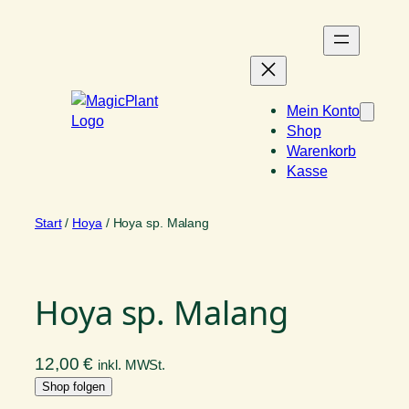
Zum
Inhalt
springen
Mein Konto
Shop
Warenkorb
Kasse
Start
/
Hoya
/ Hoya sp. Malang
Hoya sp. Malang
12,00
€
inkl. MWSt.
Shop folgen