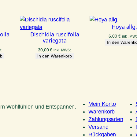
Hoya allg
olia
Dischidia ruscifolia
6,00
€
inkl. MWS
variegata
In den Warenk
30,00
€
t.
inkl. MWSt.
rb
In den Warenkorb
Mein Konto
um Wohlfühlen und Entspannen.
Warenkorb
Zahlungsarten
Versand
Rückgaben