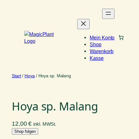
Zum
Inhalt
springen
Mein Konto
Shop
Warenkorb
Kasse
Start
/
Hoya
/ Hoya sp. Malang
Hoya sp. Malang
12,00
€
inkl. MWSt.
Shop folgen