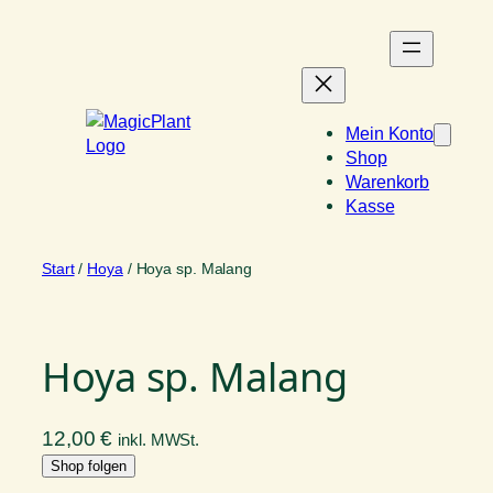
Zum
Inhalt
springen
Mein Konto
Shop
Warenkorb
Kasse
Start
/
Hoya
/ Hoya sp. Malang
Hoya sp. Malang
12,00
€
inkl. MWSt.
Shop folgen