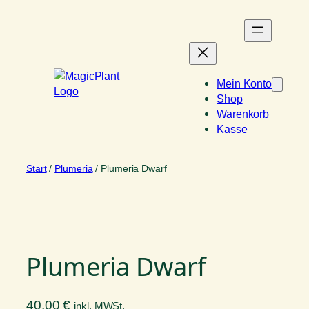
Zum
Inhalt
springen
Mein Konto
Shop
Warenkorb
Kasse
Start
/
Plumeria
/ Plumeria Dwarf
Plumeria Dwarf
40,00
€
inkl. MWSt.