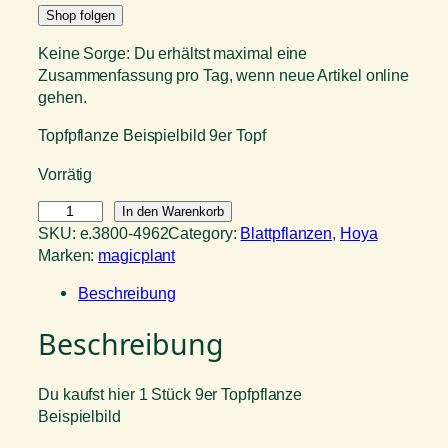
Shop folgen
Keine Sorge: Du erhältst maximal eine
Zusammenfassung pro Tag, wenn neue Artikel online
gehen.
Topfpflanze Beispielbild 9er Topf
Vorrätig
H
In den Warenkorb
o
SKU:
e.3800-4962
Category:
Blattpflanzen
, 
Hoya
y
Marken:
magicplant
a
Beschreibung
R
o
Beschreibung
s
i
t
Du kaufst hier 1 Stück 9er Topfpflanze
a
Beispielbild
R