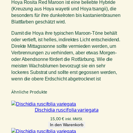
e
Hoya Rosita Red Maroon ist eine beliebte Hybride
d
(Kreuzung aus Hoya wayetii und Hoya tsangii), die
M
besonders für ihre dunkelroten bis kastanienbraunen
a
Blattfarben geschätzt wird.
r
Damit die Hoya ihre typischen Maroon-Töne behält
o
oder vertieft, ist helles, indirektes Licht entscheidend.
o
Direkte Mittagssonne sollte vermieden werden, um
n
Verbrennungen zu verhindern, aber etwas Morgen-
M
oder Abendsonne fördert die Rotfärbung. Wie die
e
meisten Wachsblumen bevorzugt sie ein sehr
n
lockeres Substrat und sollte erst gegossen werden,
g
wenn die obere Erdschicht abgetrocknet ist
e
Ähnliche Produkte
Dischidia ruscifolia variegata
15,00
€
inkl. MWSt.
In den Warenkorb