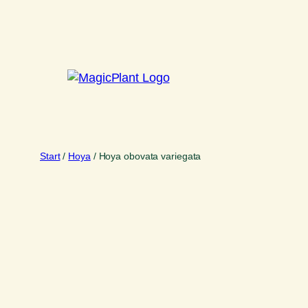
Zum
Inhalt
springen
Start
/
Hoya
/ Hoya obovata variegata