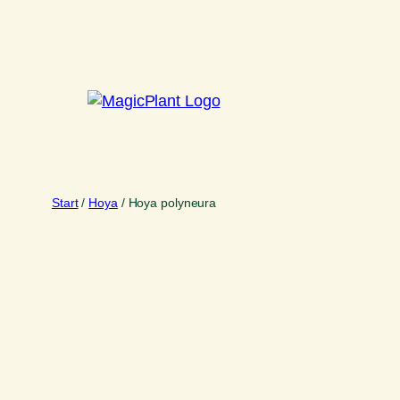
Zum
Inhalt
springen
Start
/
Hoya
/ Hoya polyneura