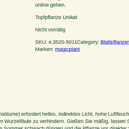
online gehen.
Topfpflanze Unikat
Nicht vorrätig
SKU:
e.3520-5011
Category:
Blattpflanze
Marken:
magicplant
lume) erfordert helles, indirektes Licht, hohe Luftfeuch
 Wurzelfäule zu verhindern. Gießen Sie mäßig, lassen 
 im Sommer schwach düngen und die Pflanze vor direkte