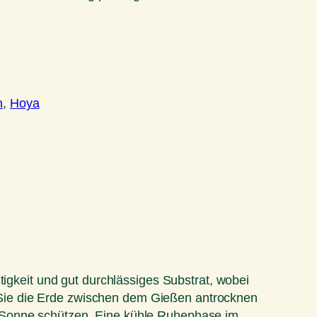
n
, 
Hoya
tigkeit und gut durchlässiges Substrat, wobei
Sie die Erde zwischen dem Gießen antrocknen
r Sonne schützen. Eine kühle Ruhephase im