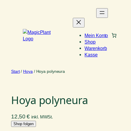
Zum
Inhalt
springen
Mein Konto
Shop
Warenkorb
Kasse
Start
/
Hoya
/ Hoya polyneura
Hoya polyneura
12,50
€
inkl. MWSt.
Shop folgen