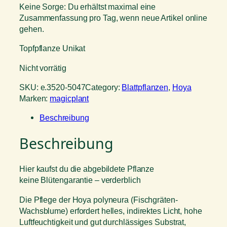
Keine Sorge: Du erhältst maximal eine
Zusammenfassung pro Tag, wenn neue Artikel online
gehen.
Topfpflanze Unikat
Nicht vorrätig
SKU:
e.3520-5047
Category:
Blattpflanzen
, 
Hoya
Marken:
magicplant
Beschreibung
Beschreibung
Hier kaufst du die abgebildete Pflanze
keine Blütengarantie – verderblich
Die Pflege der Hoya polyneura (Fischgräten-
Wachsblume) erfordert helles, indirektes Licht, hohe
Luftfeuchtigkeit und gut durchlässiges Substrat,