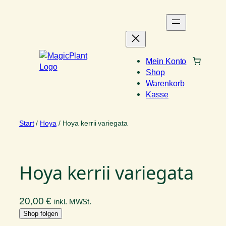
Zum
Inhalt
springen
Mein Konto
Shop
Warenkorb
Kasse
Start
/
Hoya
/ Hoya kerrii variegata
Hoya kerrii variegata
20,00
€
inkl. MWSt.
Shop folgen