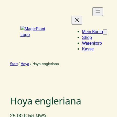
Zum
Inhalt
springen
Mein Konto
Shop
Warenkorb
Kasse
Start
/
Hoya
/ Hoya engleriana
Hoya engleriana
25,00
€
inkl. MWSt.