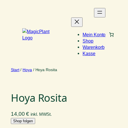
Zum
Inhalt
springen
Mein Konto
Shop
Warenkorb
Kasse
Start
/
Hoya
/ Hoya Rosita
Hoya Rosita
14,00
€
inkl. MWSt.
Shop folgen