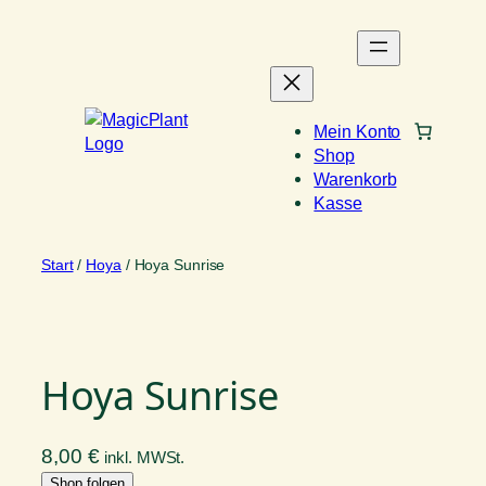
Zum
Inhalt
springen
Mein Konto
Shop
Warenkorb
Kasse
Start
/
Hoya
/ Hoya Sunrise
Hoya Sunrise
8,00
€
inkl. MWSt.
Shop folgen