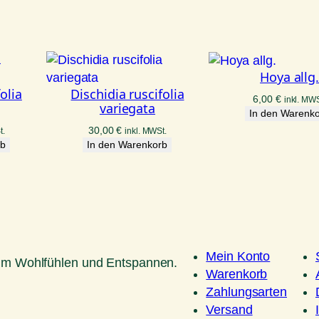
Hoya allg
olia
Dischidia ruscifolia
6,00
€
inkl. MWS
variegata
In den Warenk
30,00
€
t.
inkl. MWSt.
rb
In den Warenkorb
Mein Konto
um Wohlfühlen und Entspannen.
Warenkorb
Zahlungsarten
Versand